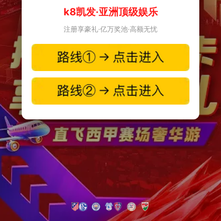
k8凯发·亚洲顶级娱乐
注册享豪礼·亿万奖池·高额无忧